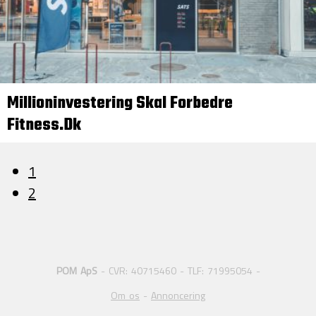
Millioninvestering Skal Forbedre
Fitness.dk
1
2
POM ApS
- CVR: 40715460 - TLF: 71995054 -
Om os
-
Annoncering