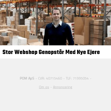
Stor Webshop Genopstår Med Nye Ejere
POM ApS
- CVR: 40715460 - TLF: 71995054 -
Om os
-
Annoncering