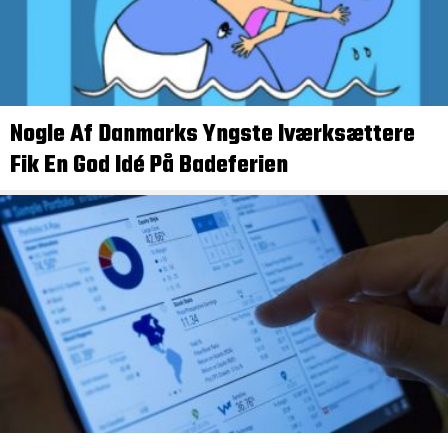
Nogle Af Danmarks Yngste Iværksættere
Fik En God Idé På Badeferien